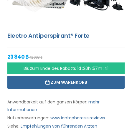
Electro Antiperspirant® Forte
23 840 ฿
42 093 ฿
Bis zum Ende des Rabatts
1d :20h :57m :40
ZUM WARENKORB
Anwendbarkeit auf den ganzen Körper:
mehr
Informationen
Nutzerbewertungen:
www.iontophoresis.reviews
Siehe:
Empfehlungen von führenden Ärzten