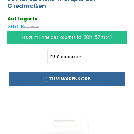
Gliedmaßen
Auf Lager 1x
31 611 ฿
58 923 ฿
1d :20h :57m :40
Bis zum Ende des Rabatts
ZUM WARENKORB