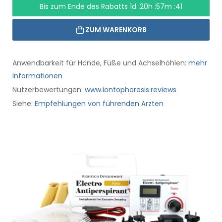
Bis zum Ende des Rabatts
1d :20h :57m :40
ZUM WARENKORB
Anwendbarkeit für Hände, Füße und Achselhöhlen:
mehr
Informationen
Nutzerbewertungen:
www.iontophoresis.reviews
Siehe:
Empfehlungen von führenden Ärzten