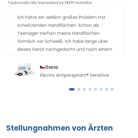
*automatically translated by DEEPL tranlator
*aut
Ich hatte ein wirklich großes Problem mit
schwitzenden Handflächen. Schon als
Teenager trieften meine Handflächen
förmlich vor Schweiß. Ich habe lange über
dieses Gerät nachgedacht und nach einem
Jahr habe ich es gekauft. Das Ergebnis ist
jetzt wirklich gut, ich hätte es schon viel
Daria
früher kaufen sollen. Seit mehreren Monaten
Electro Antiperspirant® Sensitive
tropft kein einziger Schweißtropfen mehr
von meinen Händen.
Stellungnahmen von Ärzten