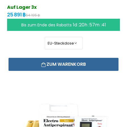
Auf Lager 3x
25 891 ฿
54 195 ฿
1d :20h :57m :40
Bis zum Ende des Rabatts
ZUM WARENKORB