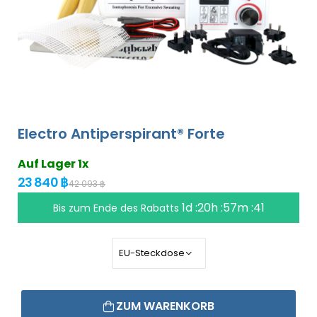
Electro Antiperspirant® Forte
Auf Lager 1x
23 840 ฿
42 093 ฿
1d :20h :57m :40
Bis zum Ende des Rabatts
ZUM WARENKORB