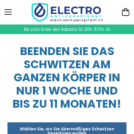
electroantiperspirant.ch
Bis zum Ende des Rabatts
1d :20h :57m :40
BEENDEN SIE DAS
SCHWITZEN AM
GANZEN KÖRPER IN
NUR 1 WOCHE UND
BIS ZU 11 MONATEN!
Wählen Sie, wo Sie übermäßiges Schwitzen
beseitigen wollen