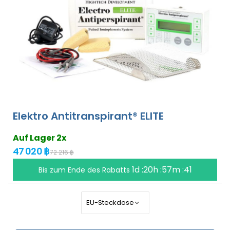
Elektro Antitranspirant® ELITE
Auf Lager 2x
47 020 ฿
72 216 ฿
1d :20h :57m :40
Bis zum Ende des Rabatts