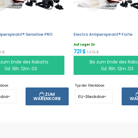
iperspirant® Sensitive PRO
Electro Antiperspirant® Forte
Auf Lager 2x
721 $
9 $
1 273 $
s zum Ende des Rabatts
Bis zum Ende des Raba
0d :16h :12m :03
0d :16h :12m :03
kdose:
Typ der Steckdose:
ZUM
WARENKORB
WA