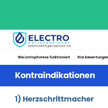
electroantiperspirant.ch
Wie iontophorese funktioniert
Ihre bewertunge
Kontraindikationen
1) Herzschrittmacher