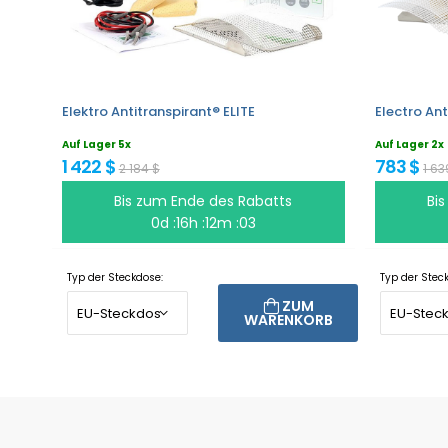
Elektro Antitranspirant® ELITE
Electro Ant
Auf Lager 5x
Auf Lager 2x
1 422 $
783 $
2 184 $
1 63
Bis zum Ende des Rabatts
Bi
0d :16h :12m :03
Typ der Steckdose:
Typ der Stec
ZUM
WARENKORB