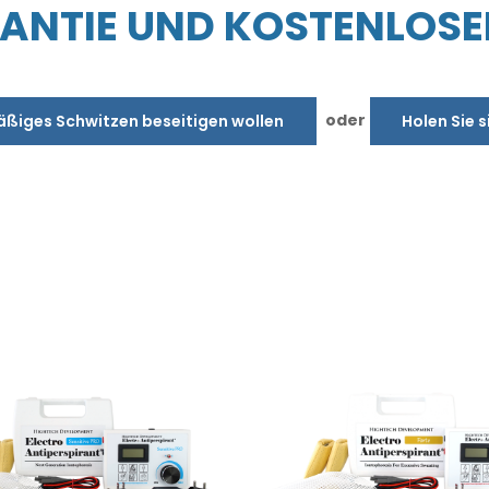
NTIE UND KOSTENLOSE
oder
äßiges Schwitzen beseitigen wollen
Holen Sie s