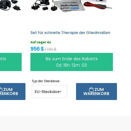
Set für schnelle Therapie der Gliedmaßen
Auf Lager 4x
956 $
1 782 $
tts
Bis zum Ende des Rabatts
0d :16h :12m :03
Typ der Steckdose:
ZUM
ZUM
RENKORB
WARENKORB