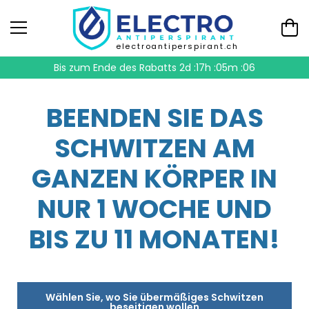
electroantiperspirant.ch
Bis zum Ende des Rabatts
2d :17h :05m :05
BEENDEN SIE DAS
SCHWITZEN AM
GANZEN KÖRPER IN
NUR 1 WOCHE UND
BIS ZU 11 MONATEN!
Wählen Sie, wo Sie übermäßiges Schwitzen
beseitigen wollen