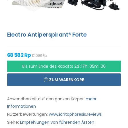
Electro Antiperspirant® Forte
68 582 Rp
121 089 Rp
Bis zum Ende des Rabatts
2d :17h :05m :05
ZUM WARENKORB
Anwendbarkeit auf den ganzen Körper:
mehr
Informationen
Nutzerbewertungen:
www.iontophoresis.reviews
Siehe:
Empfehlungen von führenden Ärzten