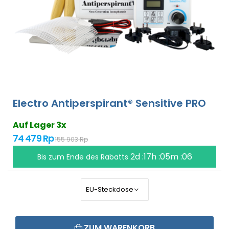
Electro Antiperspirant® Sensitive PRO
Auf Lager 3x
74 479 Rp
155 903 Rp
2d :17h :05m :05
Bis zum Ende des Rabatts
ZUM WARENKORB