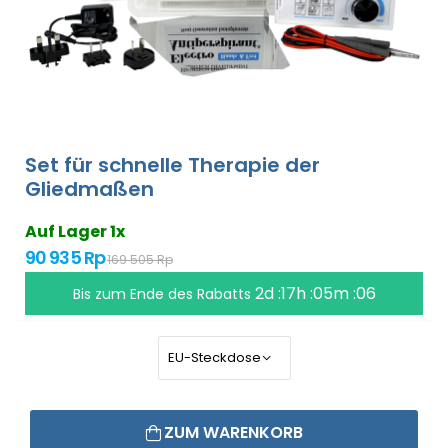
Set für schnelle Therapie der
Gliedmaßen
Auf Lager 1x
90 935 Rp
169 505 Rp
2d :17h :05m :05
Bis zum Ende des Rabatts
ZUM WARENKORB