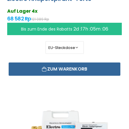
Auf Lager 4x
68 582 Rp
121 089 Rp
2d :17h :05m :05
Bis zum Ende des Rabatts
ZUM WARENKORB