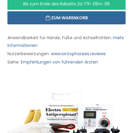
Bis zum Ende des Rabatts
2d :17h :05m :05
ZUM WARENKORB
Anwendbarkeit für Hände, Füße und Achselhöhlen:
mehr
Informationen
Nutzerbewertungen:
www.iontophoresis.reviews
Siehe:
Empfehlungen von führenden Ärzten