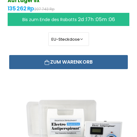
Auf Lager 5x
135 262 Rp
207 743 Rp
2d :17h :05m :05
Bis zum Ende des Rabatts
ZUM WARENKORB