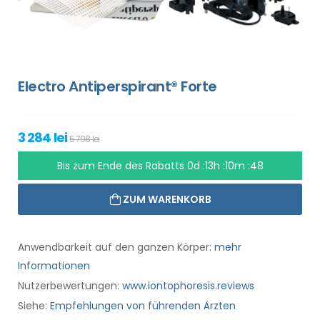
Electro Antiperspirant® Forte
3 284 lei
5 798 lei
Bis zum Ende des Rabatts
0d :13h :10m :47
ZUM WARENKORB
Anwendbarkeit auf den ganzen Körper:
mehr
Informationen
Nutzerbewertungen:
www.iontophoresis.reviews
Siehe:
Empfehlungen von führenden Ärzten