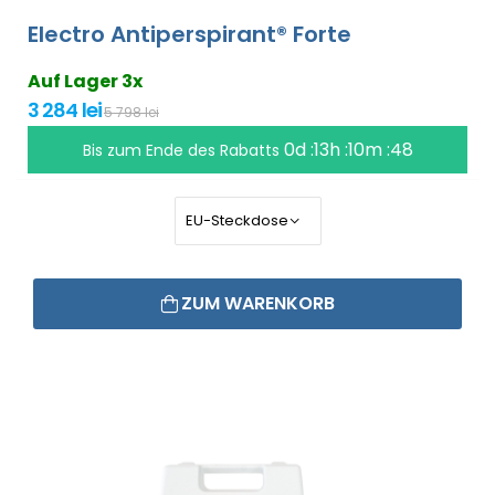
Electro Antiperspirant® Forte
Auf Lager 3x
3 284 lei
5 798 lei
0d :13h :10m :47
Bis zum Ende des Rabatts
ZUM WARENKORB