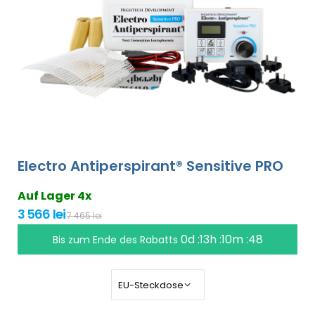
Electro Antiperspirant® Sensitive PRO
Auf Lager 4x
3 566 lei
7 465 lei
0d :13h :10m :47
Bis zum Ende des Rabatts