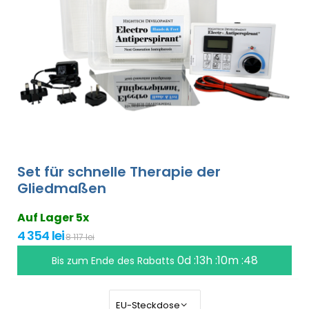
Set für schnelle Therapie der
Gliedmaßen
Auf Lager 5x
4 354 lei
8 117 lei
0d :13h :10m :47
Bis zum Ende des Rabatts