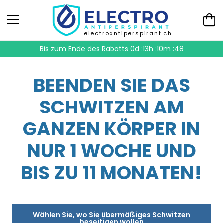
electroantiperspirant.ch
Bis zum Ende des Rabatts
0d :13h :10m :47
BEENDEN SIE DAS
SCHWITZEN AM
GANZEN KÖRPER IN
NUR 1 WOCHE UND
BIS ZU 11 MONATEN!
Wählen Sie, wo Sie übermäßiges Schwitzen
beseitigen wollen