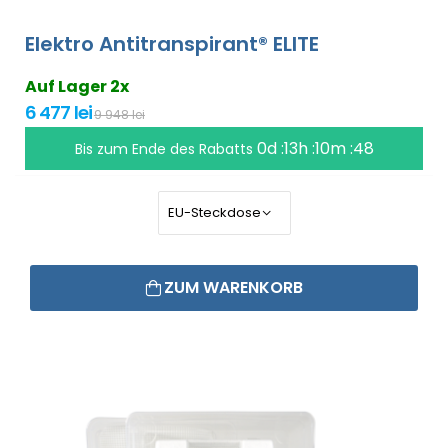
Elektro Antitranspirant® ELITE
Auf Lager 2x
6 477 lei
9 948 lei
0d :13h :10m :47
Bis zum Ende des Rabatts
ZUM WARENKORB