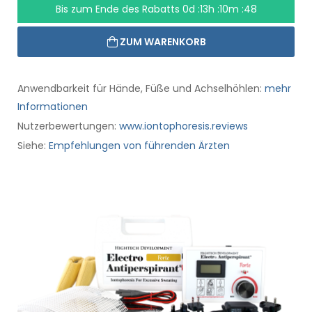
Bis zum Ende des Rabatts
0d :13h :10m :47
ZUM WARENKORB
Anwendbarkeit für Hände, Füße und Achselhöhlen:
mehr
Informationen
Nutzerbewertungen:
www.iontophoresis.reviews
Siehe:
Empfehlungen von führenden Ärzten