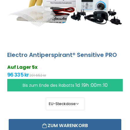
Electro Antiperspirant® Sensitive PRO
Auf Lager 5x
96 335 kr
201 652 kr
1d :19h :00m :10
Bis zum Ende des Rabatts
ZUM WARENKORB