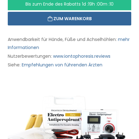
Bis zum Ende des Rabatts
1d :19h :00m :10
ZUM WARENKORB
Anwendbarkeit für Hände, Füße und Achselhöhlen:
mehr
Informationen
Nutzerbewertungen:
www.iontophoresis.reviews
Siehe:
Empfehlungen von führenden Ärzten