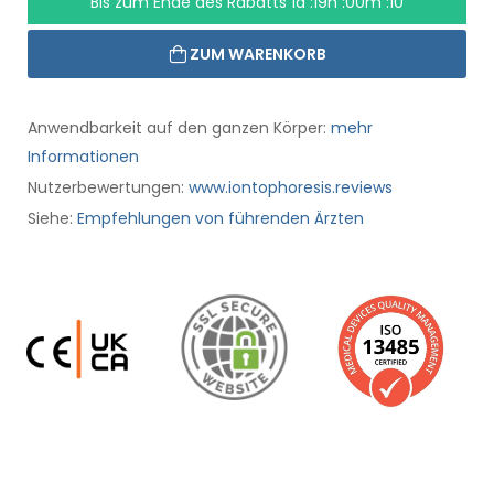
Bis zum Ende des Rabatts
1d :19h :00m :10
ZUM WARENKORB
Anwendbarkeit auf den ganzen Körper:
mehr
Informationen
Nutzerbewertungen:
www.iontophoresis.reviews
Siehe:
Empfehlungen von führenden Ärzten