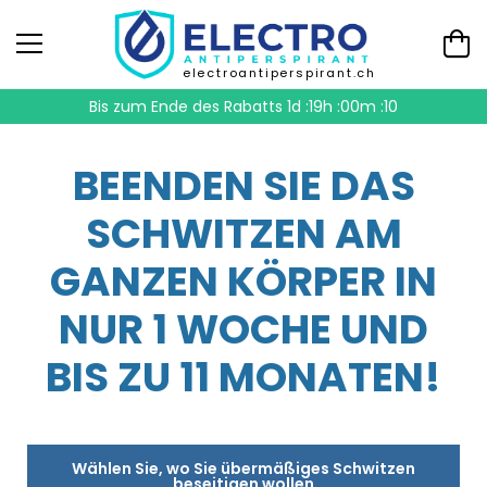
electroantiperspirant.ch
Bis zum Ende des Rabatts
1d :19h :00m :10
BEENDEN SIE DAS
SCHWITZEN AM
GANZEN KÖRPER IN
NUR 1 WOCHE UND
BIS ZU 11 MONATEN!
Wählen Sie, wo Sie übermäßiges Schwitzen
beseitigen wollen