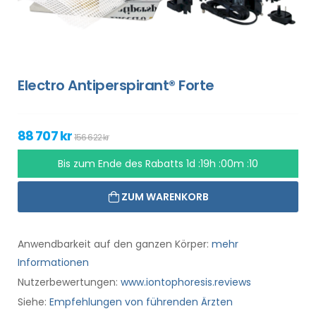
Electro Antiperspirant® Forte
88 707 kr
156 622 kr
Bis zum Ende des Rabatts
1d :19h :00m :10
ZUM WARENKORB
Anwendbarkeit auf den ganzen Körper:
mehr
Informationen
Nutzerbewertungen:
www.iontophoresis.reviews
Siehe:
Empfehlungen von führenden Ärzten