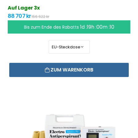
Auf Lager 3x
88 707 kr
156 622 kr
1d :19h :00m :10
Bis zum Ende des Rabatts
ZUM WARENKORB