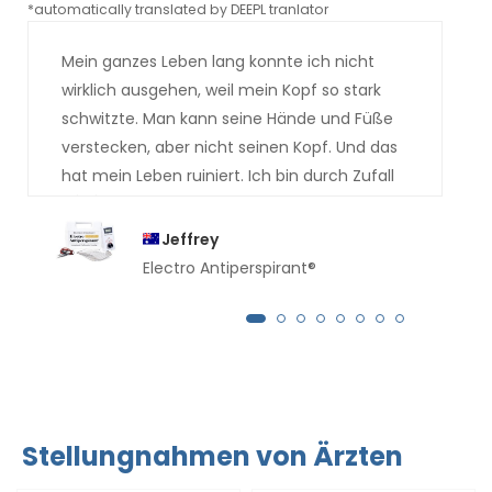
*automatically translated by DEEPL tranlator
*aut
Mein ganzes Leben lang konnte ich nicht
wirklich ausgehen, weil mein Kopf so stark
schwitzte. Man kann seine Hände und Füße
verstecken, aber nicht seinen Kopf. Und das
hat mein Leben ruiniert. Ich bin durch Zufall
beim Arzt auf Electro Antiperspirant
gestoßen und er hat mich an Sie
Jeffrey
weiterempfohlen. Sie ahnen wahrscheinlich
Electro Antiperspirant®
schon, wie das Ganze ausgegangen ist. Ich
bin absolut trocken. Die Schweißbäche, die
mir früher über das Gesicht liefen, sind
verschwunden. Ich danke Ihnen sehr.
Stellungnahmen von Ärzten