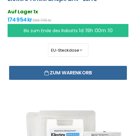
Auf Lager 1x
174 954 kr
268 705 kr
1d :19h :00m :10
Bis zum Ende des Rabatts
ZUM WARENKORB