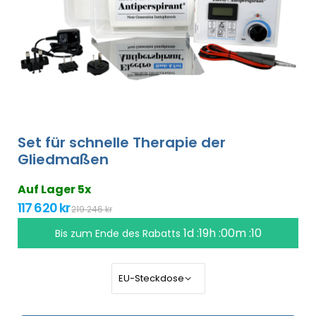
Set für schnelle Therapie der
Gliedmaßen
Auf Lager 5x
117 620 kr
219 246 kr
1d :19h :00m :10
Bis zum Ende des Rabatts