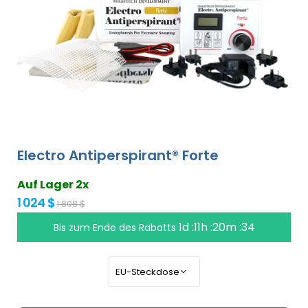
Electro Antiperspirant® Forte
Auf Lager 2x
1 024 $
1 808 $
1d :11h :20m :33
Bis zum Ende des Rabatts