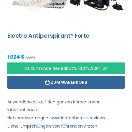
Electro Antiperspirant® Forte
1 024 $
1 808 $
Bis zum Ende des Rabatts
1d :11h :20m :33
ZUM WARENKORB
Anwendbarkeit auf den ganzen Körper:
mehr
Informationen
Nutzerbewertungen:
www.iontophoresis.reviews
Siehe:
Empfehlungen von führenden Ärzten