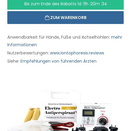
Bis zum Ende des Rabatts
1d :11h :20m :33
ZUM WARENKORB
Anwendbarkeit für Hände, Füße und Achselhöhlen:
mehr
Informationen
Nutzerbewertungen:
www.iontophoresis.reviews
Siehe:
Empfehlungen von führenden Ärzten