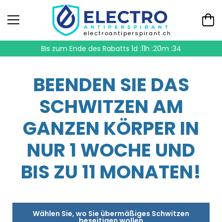
electroantiperspirant.ch
Bis zum Ende des Rabatts
1d :11h :20m :33
BEENDEN SIE DAS
SCHWITZEN AM
GANZEN KÖRPER IN
NUR 1 WOCHE UND
BIS ZU 11 MONATEN!
Wählen Sie, wo Sie übermäßiges Schwitzen
beseitigen wollen