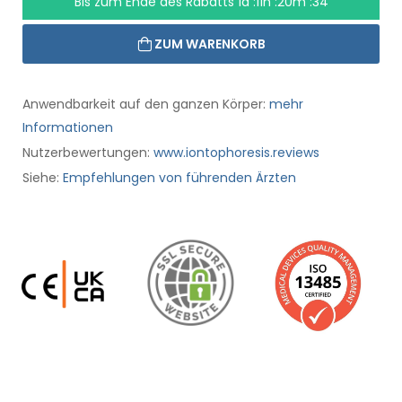
Bis zum Ende des Rabatts
1d :11h :20m :33
ZUM WARENKORB
Anwendbarkeit auf den ganzen Körper:
mehr
Informationen
Nutzerbewertungen:
www.iontophoresis.reviews
Siehe:
Empfehlungen von führenden Ärzten