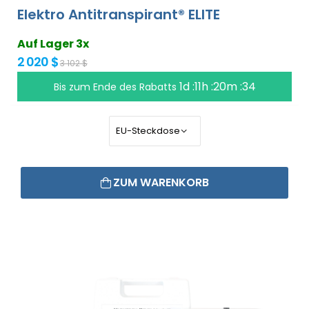
Elektro Antitranspirant® ELITE
Auf Lager 3x
2 020 $
3 102 $
1d :11h :20m :33
Bis zum Ende des Rabatts
ZUM WARENKORB