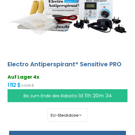
Electro Antiperspirant® Sensitive PRO
Auf Lager 4x
1 112 $
2 328 $
1d :11h :20m :33
Bis zum Ende des Rabatts