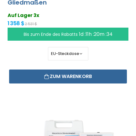
Gliedmaßen
Auf Lager 3x
1 358 $
2 531 $
1d :11h :20m :33
Bis zum Ende des Rabatts
ZUM WARENKORB