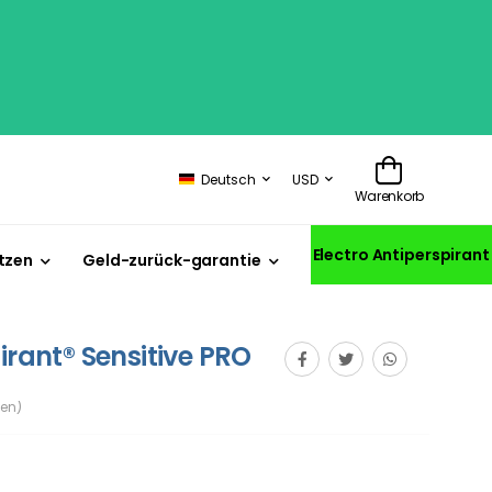
Deutsch
USD
Warenkorb
Electro Antiperspirant
tzen
Geld-zurück-garantie
irant® Sensitive PRO
en)