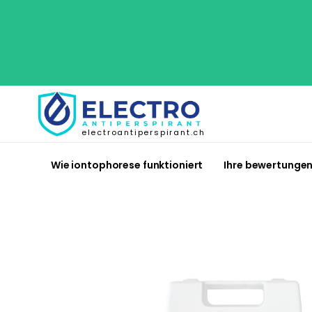
electroantiperspirant.ch
Wie iontophorese funktioniert
Ihre bewertunge