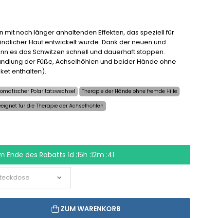
 mit noch länger anhaltenden Effekten, das speziell für
indlicher Haut entwickelt wurde. Dank der neuen und
nn es das Schwitzen schnell und dauerhaft stoppen.
ehandlung der Füße, Achselhöhlen und beider Hände ohne
ket enthalten).
tomatischer Polaritätswechsel
Therapie der Hände ohne fremde Hilfe
eignet für die Therapie der Achselhöhlen
um Ende des Rabatts
1d :15h :12m :41
ZUM WARENKORB