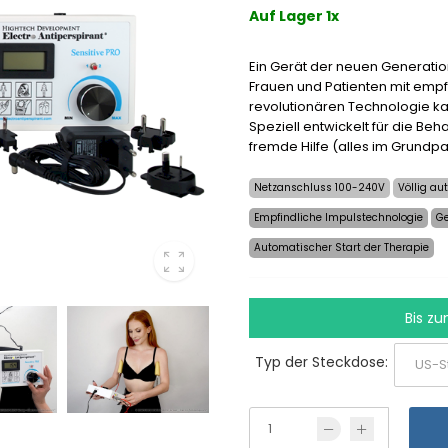
Auf Lager 1x
Ein Gerät der neuen Generation
Frauen und Patienten mit empf
revolutionären Technologie ka
Speziell entwickelt für die B
fremde Hilfe (alles im Grundpa
Netzanschluss 100-240V
Völlig au
Empfindliche Impulstechnologie
Ge
Automatischer Start der Therapie
Bis z
Typ der Steckdose: