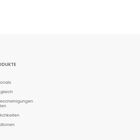
ODUKTE
orials
gleich
Bescheinigungen
ten
ichkeiten
ationen