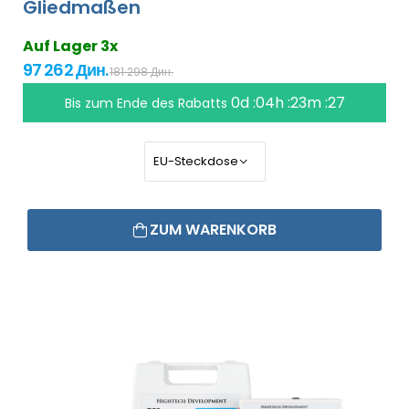
Gliedmaßen
Auf Lager 3x
97 262 Дин.
181 298 Дин.
0d :04h :23m :26
Bis zum Ende des Rabatts
ZUM WARENKORB