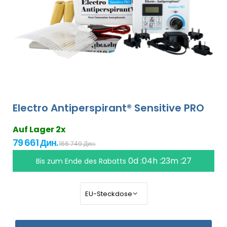
Electro Antiperspirant® Sensitive PRO
Auf Lager 2x
79 661 Дин.
166 749 Дин.
0d :04h :23m :26
Bis zum Ende des Rabatts