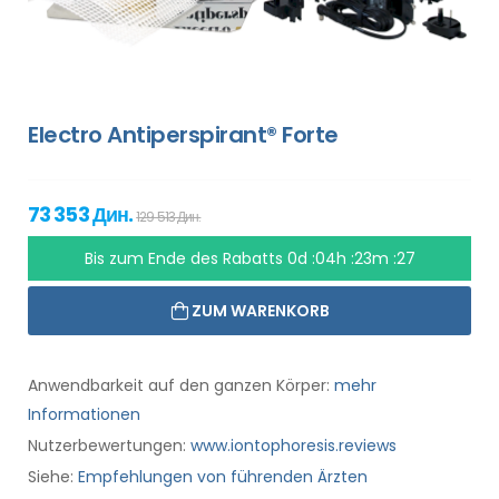
Electro Antiperspirant® Forte
73 353 Дин.
129 513 Дин.
Bis zum Ende des Rabatts
0d :04h :23m :26
ZUM WARENKORB
Anwendbarkeit auf den ganzen Körper:
mehr
Informationen
Nutzerbewertungen:
www.iontophoresis.reviews
Siehe:
Empfehlungen von führenden Ärzten