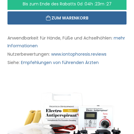
Bis zum Ende des Rabatts
0d :04h :23m :26
ZUM WARENKORB
Anwendbarkeit für Hände, Füße und Achselhöhlen:
mehr
Informationen
Nutzerbewertungen:
www.iontophoresis.reviews
Siehe:
Empfehlungen von führenden Ärzten