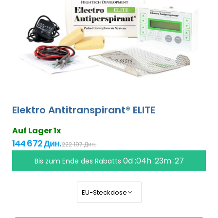
Elektro Antitranspirant® ELITE
Auf Lager 1x
144 672 Дин.
222 197 Дин.
0d :04h :23m :26
Bis zum Ende des Rabatts