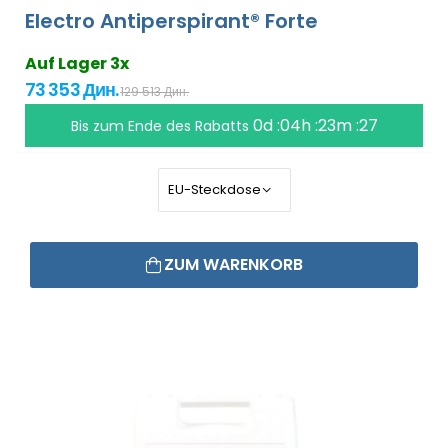
Electro Antiperspirant® Forte
Auf Lager 3x
73 353 Дин.
129 513 Дин.
0d :04h :23m :26
Bis zum Ende des Rabatts
ZUM WARENKORB