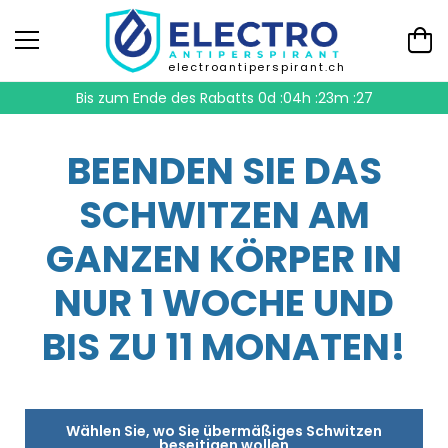
electroantiperspirant.ch
Bis zum Ende des Rabatts
0d :04h :23m :26
BEENDEN SIE DAS
SCHWITZEN AM
GANZEN KÖRPER IN
NUR 1 WOCHE UND
BIS ZU 11 MONATEN!
Wählen Sie, wo Sie übermäßiges Schwitzen
beseitigen wollen