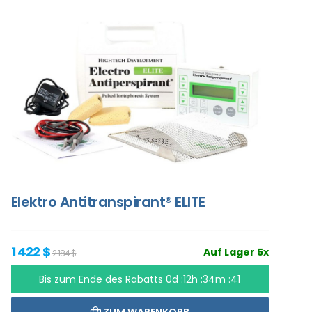
Elektro Antitranspirant® ELITE
1 422 $
Auf Lager 5x
2 184 $
Bis zum Ende des Rabatts
0d :12h :34m :40