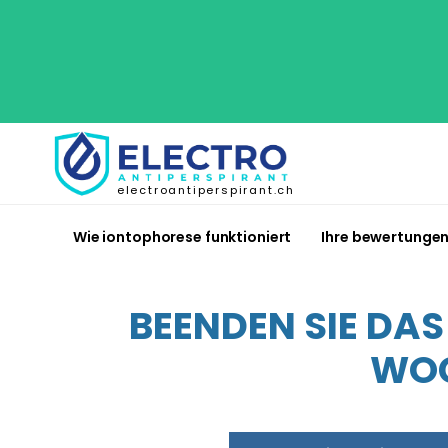
electroantiperspirant.ch
Wie iontophorese funktioniert
Ihre bewertunge
BEENDEN SIE DA
WOC