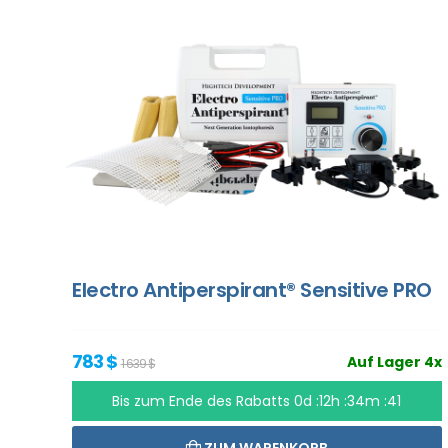
Electro Antiperspirant® Sensitive PRO
783 $
Auf Lager 4x
1 639 $
Bis zum Ende des Rabatts
0d :12h :34m :40