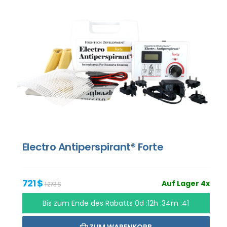
Electro Antiperspirant® Forte
721 $
Auf Lager 4x
1 273 $
Bis zum Ende des Rabatts
0d :12h :34m :40