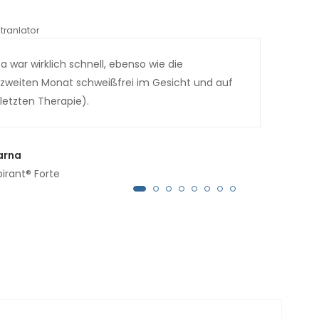
tranlator
*automati
 war wirklich schnell, ebenso wie die
Dies
im zweiten Monat schweißfrei im Gesicht und auf
troc
letzten Therapie).
arna
pirant® Forte