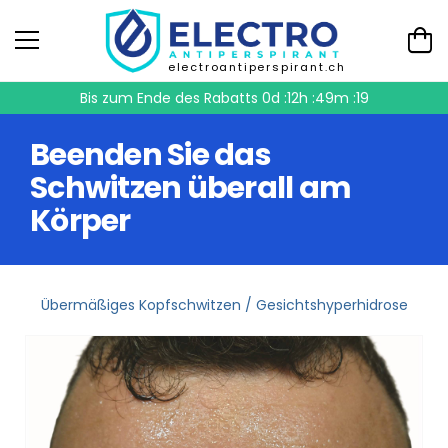
electroantiperspirant.ch
Bis zum Ende des Rabatts
0d :12h :49m :18
Beenden Sie das
Schwitzen überall am
Körper
Übermäßiges Kopfschwitzen / Gesichtshyperhidrose