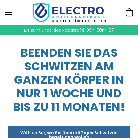
electroantiperspirant.ch
Bis zum Ende des Rabatts
1d :09h :58m :36
BEENDEN SIE DAS
SCHWITZEN AM
GANZEN KÖRPER IN
NUR 1 WOCHE UND
BIS ZU 11 MONATEN!
Wählen Sie, wo Sie übermäßiges Schwitzen
beseitigen wollen