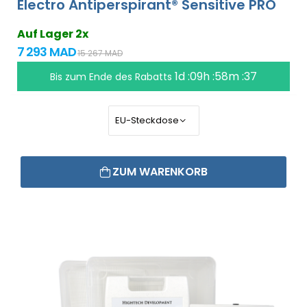
Electro Antiperspirant® Sensitive PRO
Auf Lager 2x
7 293 MAD
15 267 MAD
1d :09h :58m :36
Bis zum Ende des Rabatts
ZUM WARENKORB