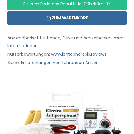
Bis zum Ende des Rabatts
1d :09h :58m :36
ZUM WARENKORB
Anwendbarkeit für Hände, Füße und Achselhöhlen:
mehr
Informationen
Nutzerbewertungen:
www.iontophoresis.reviews
Siehe:
Empfehlungen von führenden Ärzten