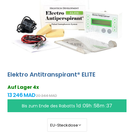
Elektro Antitranspirant® ELITE
Auf Lager 4x
13 246 MAD
20 344 MAD
1d :09h :58m :36
Bis zum Ende des Rabatts