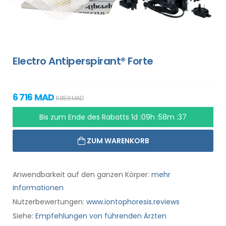
Electro Antiperspirant® Forte
6 716 MAD
11 858 MAD
Bis zum Ende des Rabatts
1d :09h :58m :36
ZUM WARENKORB
Anwendbarkeit auf den ganzen Körper:
mehr
Informationen
Nutzerbewertungen:
www.iontophoresis.reviews
Siehe:
Empfehlungen von führenden Ärzten