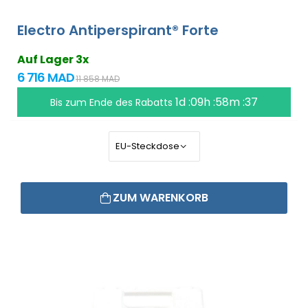
Electro Antiperspirant® Forte
Auf Lager 3x
6 716 MAD
11 858 MAD
1d :09h :58m :36
Bis zum Ende des Rabatts
ZUM WARENKORB