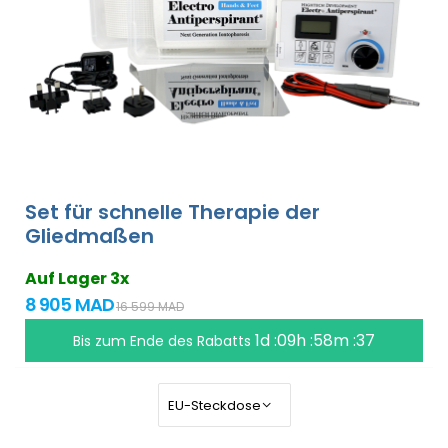
Set für schnelle Therapie der
Gliedmaßen
Auf Lager 3x
8 905 MAD
16 599 MAD
1d :09h :58m :36
Bis zum Ende des Rabatts