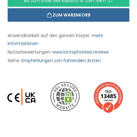
Bis zum Ende des Rabatts
1d :09h :58m :36
ZUM WARENKORB
Anwendbarkeit auf den ganzen Körper:
mehr
Informationen
Nutzerbewertungen:
www.iontophoresis.reviews
Siehe:
Empfehlungen von führenden Ärzten