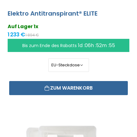
Elektro Antitranspirant® ELITE
Auf Lager 1x
1 233 €
1 894 €
1d :06h :52m :54
Bis zum Ende des Rabatts
ZUM WARENKORB