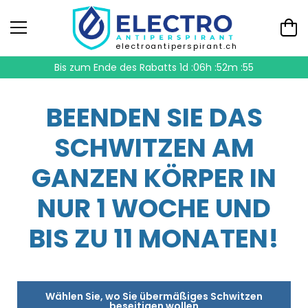
electroantiperspirant.ch
Bis zum Ende des Rabatts
1d :06h :52m :54
BEENDEN SIE DAS
SCHWITZEN AM
GANZEN KÖRPER IN
NUR 1 WOCHE UND
BIS ZU 11 MONATEN!
Wählen Sie, wo Sie übermäßiges Schwitzen
beseitigen wollen