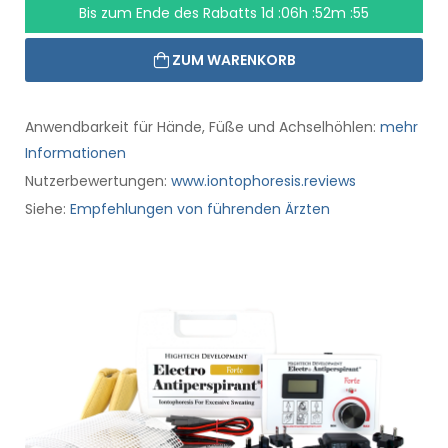
Bis zum Ende des Rabatts
1d :06h :52m :54
ZUM WARENKORB
Anwendbarkeit für Hände, Füße und Achselhöhlen:
mehr
Informationen
Nutzerbewertungen:
www.iontophoresis.reviews
Siehe:
Empfehlungen von führenden Ärzten