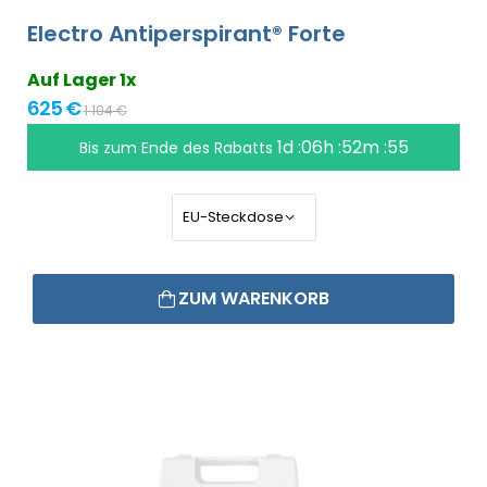
Electro Antiperspirant® Forte
Auf Lager 1x
625 €
1 104 €
1d :06h :52m :54
Bis zum Ende des Rabatts
ZUM WARENKORB