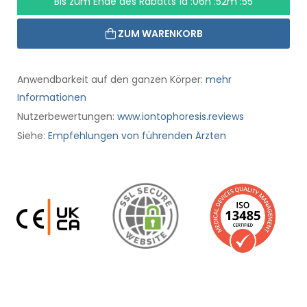
Bis zum Ende des Rabatts
1d :06h :52m :54
ZUM WARENKORB
Anwendbarkeit auf den ganzen Körper:
mehr
Informationen
Nutzerbewertungen:
www.iontophoresis.reviews
Siehe:
Empfehlungen von führenden Ärzten