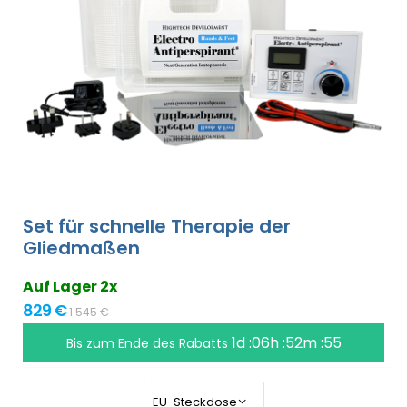
Set für schnelle Therapie der
Gliedmaßen
Auf Lager 2x
829 €
1 545 €
1d :06h :52m :54
Bis zum Ende des Rabatts