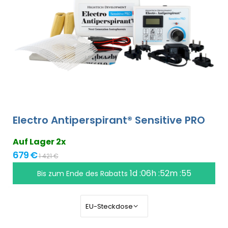
Electro Antiperspirant® Sensitive PRO
Auf Lager 2x
679 €
1 421 €
1d :06h :52m :54
Bis zum Ende des Rabatts