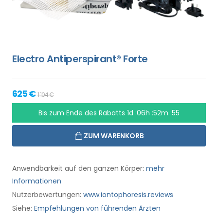
Electro Antiperspirant® Forte
625 €
1 104 €
Bis zum Ende des Rabatts
1d :06h :52m :54
ZUM WARENKORB
Anwendbarkeit auf den ganzen Körper:
mehr
Informationen
Nutzerbewertungen:
www.iontophoresis.reviews
Siehe:
Empfehlungen von führenden Ärzten