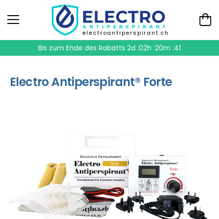
electroantiperspirant.ch
Bis zum Ende des Rabatts
2d :02h :20m :40
Electro Antiperspirant® Forte