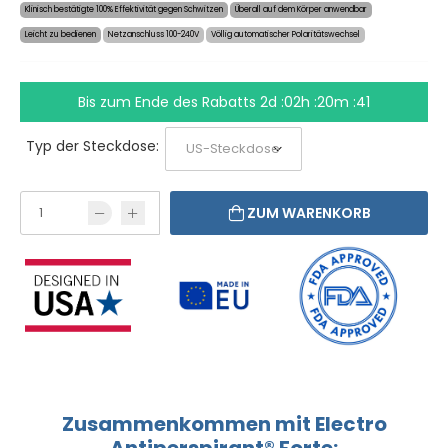
Klinisch bestätigte 100% Effektivität gegen Schwitzen
Überall auf dem Körper anwendbar
Leicht zu bedienen
Netzanschluss 100-240V
Völlig automatischer Polaritätswechsel
Bis zum Ende des Rabatts
2d :02h :20m :40
Typ der Steckdose:
ZUM WARENKORB
Zusammenkommen mit Electro
Antiperspirant® Forte: