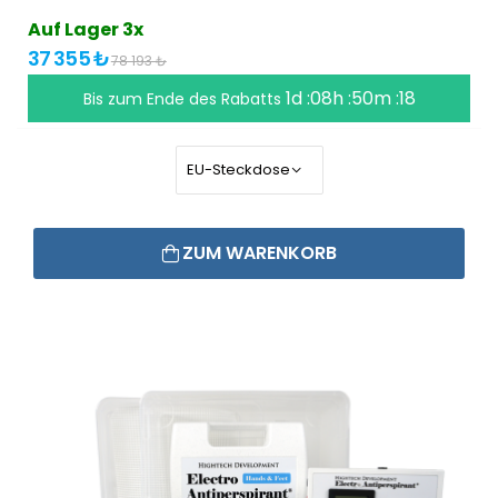
Auf Lager 3x
37 355 ₺
78 193 ₺
1d :08h :50m :18
Bis zum Ende des Rabatts
ZUM WARENKORB