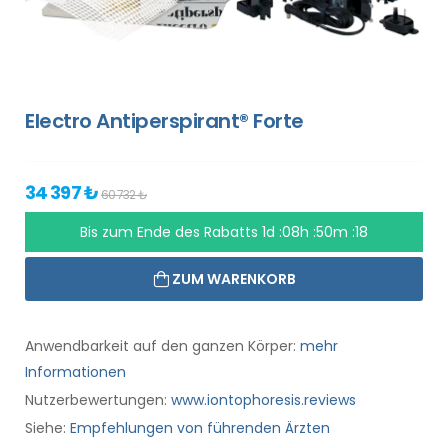
Electro Antiperspirant® Forte
34 397 ₺
60 732 ₺
Bis zum Ende des Rabatts
1d :08h :50m :18
ZUM WARENKORB
Anwendbarkeit auf den ganzen Körper:
mehr
Informationen
Nutzerbewertungen:
www.iontophoresis.reviews
Siehe:
Empfehlungen von führenden Ärzten