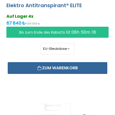
Elektro Antitranspirant® ELITE
Auf Lager 4x
67 840 ₺
104 193 ₺
1d :08h :50m :18
Bis zum Ende des Rabatts
ZUM WARENKORB