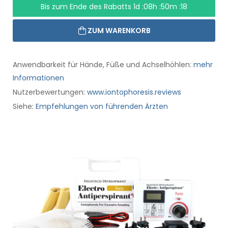
Bis zum Ende des Rabatts
1d :08h :50m :18
ZUM WARENKORB
Anwendbarkeit für Hände, Füße und Achselhöhlen:
mehr
Informationen
Nutzerbewertungen:
www.iontophoresis.reviews
Siehe:
Empfehlungen von führenden Ärzten