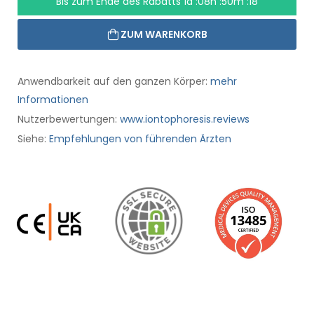
Bis zum Ende des Rabatts
1d :08h :50m :18
ZUM WARENKORB
Anwendbarkeit auf den ganzen Körper:
mehr
Informationen
Nutzerbewertungen:
www.iontophoresis.reviews
Siehe:
Empfehlungen von führenden Ärzten