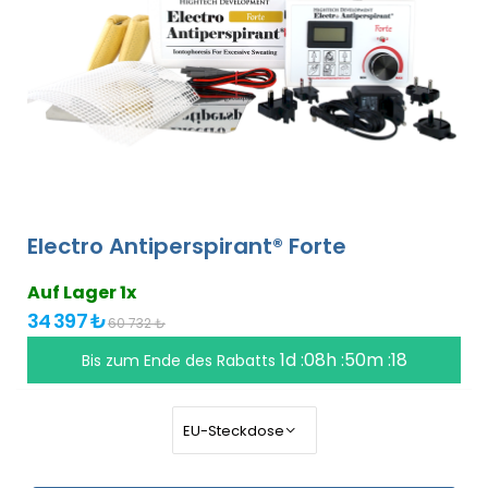
Electro Antiperspirant® Forte
Auf Lager 1x
34 397 ₺
60 732 ₺
1d :08h :50m :18
Bis zum Ende des Rabatts