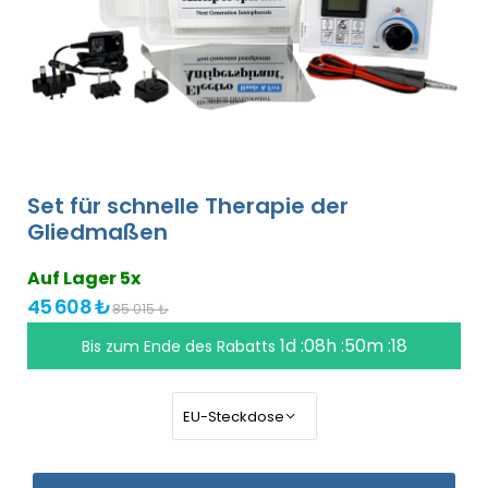
Set für schnelle Therapie der
Gliedmaßen
Auf Lager 5x
45 608 ₺
85 015 ₺
1d :08h :50m :18
Bis zum Ende des Rabatts