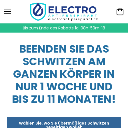
electroantiperspirant.ch
Bis zum Ende des Rabatts
1d :08h :50m :18
BEENDEN SIE DAS
SCHWITZEN AM
GANZEN KÖRPER IN
NUR 1 WOCHE UND
BIS ZU 11 MONATEN!
Wählen Sie, wo Sie übermäßiges Schwitzen
beseitigen wollen