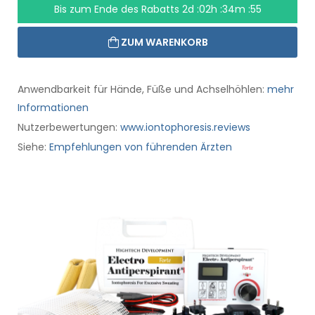
Bis zum Ende des Rabatts
2d :02h :34m :55
ZUM WARENKORB
Anwendbarkeit für Hände, Füße und Achselhöhlen:
mehr
Informationen
Nutzerbewertungen:
www.iontophoresis.reviews
Siehe:
Empfehlungen von führenden Ärzten