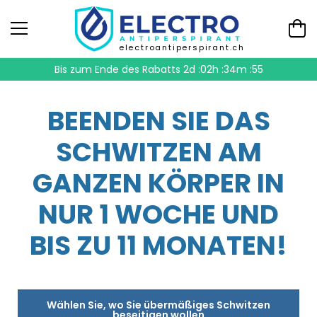
electroantiperspirant.ch
Bis zum Ende des Rabatts
2d :02h :34m :55
BEENDEN SIE DAS
SCHWITZEN AM
GANZEN KÖRPER IN
NUR 1 WOCHE UND
BIS ZU 11 MONATEN!
Wählen Sie, wo Sie übermäßiges Schwitzen
beseitigen wollen