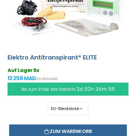
Elektro Antitranspirant® ELITE
Auf Lager 5x
13 256 MAD
20 359 MAD
2d :02h :34m :55
Bis zum Ende des Rabatts
ZUM WARENKORB