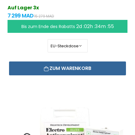
Auf Lager 3x
7 299 MAD
15 279 MAD
2d :02h :34m :55
Bis zum Ende des Rabatts
ZUM WARENKORB