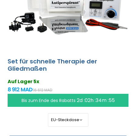
Set für schnelle Therapie der
Gliedmaßen
Auf Lager 5x
8 912 MAD
16 612 MAD
2d :02h :34m :55
Bis zum Ende des Rabatts