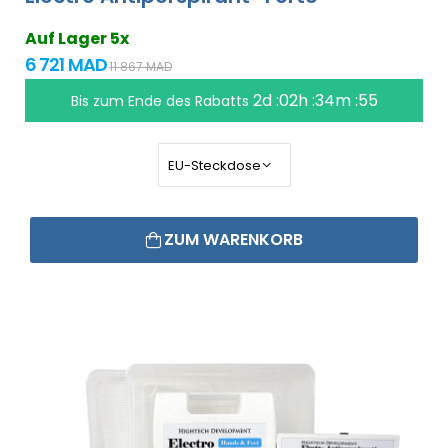
Auf Lager 5x
6 721 MAD
11 867 MAD
2d :02h :34m :55
Bis zum Ende des Rabatts
ZUM WARENKORB