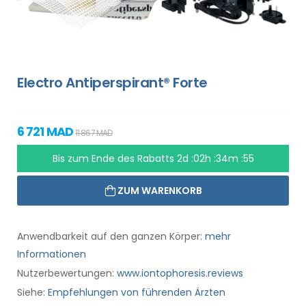
Electro Antiperspirant® Forte
6 721 MAD
11 867 MAD
Bis zum Ende des Rabatts
2d :02h :34m :55
ZUM WARENKORB
Anwendbarkeit auf den ganzen Körper:
mehr
Informationen
Nutzerbewertungen:
www.iontophoresis.reviews
Siehe:
Empfehlungen von führenden Ärzten