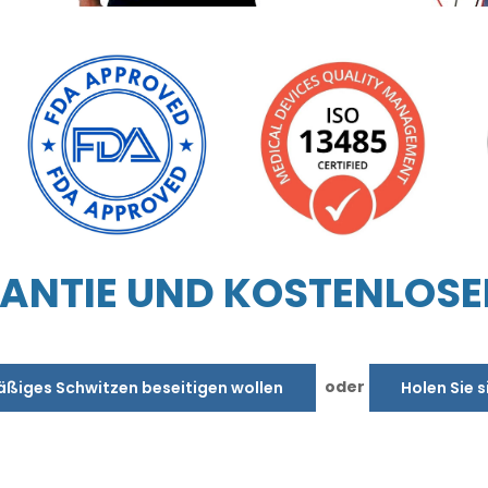
NTIE UND KOSTENLOSE
oder
äßiges Schwitzen beseitigen wollen
Holen Sie s