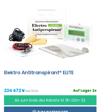
Elektro Antitranspirant® ELITE
224 472 ¥
Auf Lager 2x
344 759 ¥
Bis zum Ende des Rabatts
1d :11h :02m :31