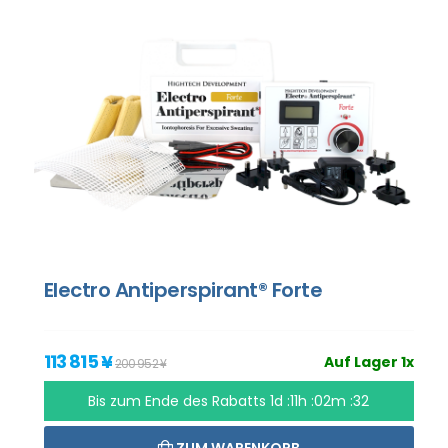
Electro Antiperspirant® Forte
113 815 ¥
Auf Lager 1x
200 952 ¥
Bis zum Ende des Rabatts
1d :11h :02m :31