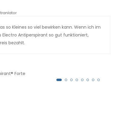
tranlator
*automati
was so Kleines so viel bewirken kann. Wenn ich im
Mein
Electro Antiperspirant so gut funktioniert,
so s
eis bezahlt.
sein
auf 
weit
ausg
pirant® Forte
über