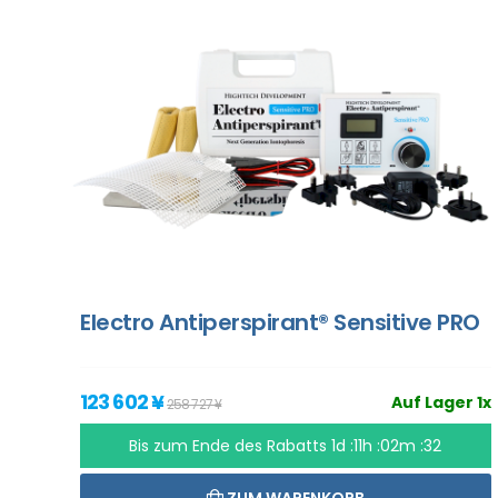
Electro Antiperspirant® Sensitive PRO
123 602 ¥
Auf Lager 1x
258 727 ¥
Bis zum Ende des Rabatts
1d :11h :02m :31