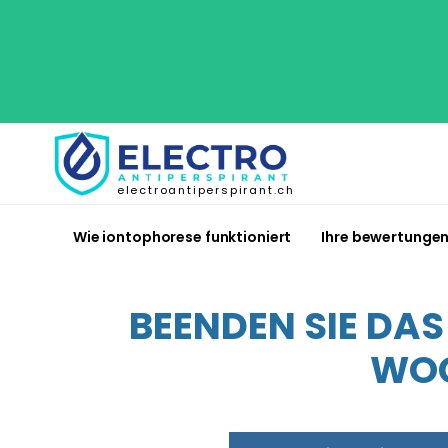
electroantiperspirant.ch
Wie iontophorese funktioniert
Ihre bewertunge
BEENDEN SIE DA
WOC