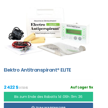
Elektro Antitranspirant® ELITE
2 422 $
Auf Lager 5x
3 720 $
Bis zum Ende des Rabatts
1d :06h :11m :35