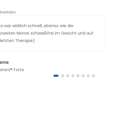
tranlator
*automati
 war wirklich schnell, ebenso wie die
Zuer
im zweiten Monat schweißfrei im Gesicht und auf
nach
letzten Therapie).
seit
zurü
arna
pirant® Forte