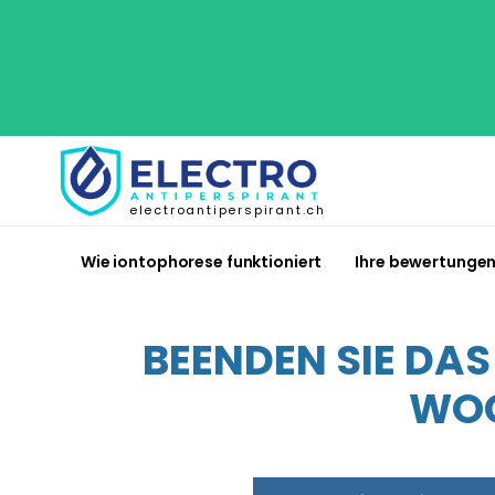
electroantiperspirant.ch
Wie iontophorese funktioniert
Ihre bewertunge
BEENDEN SIE DA
WOC