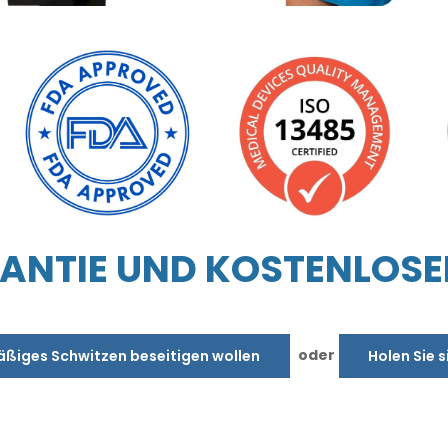
NTIE UND KOSTENLOSE
oder
äßiges Schwitzen beseitigen wollen
Holen Sie s