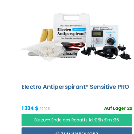
Electro Antiperspirant® Sensitive PRO
1 334 $
Auf Lager 2x
2 792 $
Bis zum Ende des Rabatts
1d :06h :11m :35