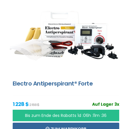
Electro Antiperspirant® Forte
1 228 $
Auf Lager 3x
2 168 $
Bis zum Ende des Rabatts
1d :06h :11m :35