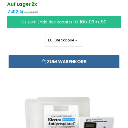
Auf Lager 2x
7 412 kr
15 514 kr
1d :16h :09m :50
Bis zum Ende des Rabatts
ZUM WARENKORB