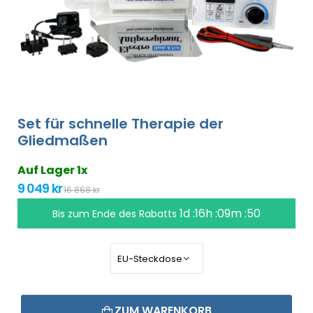
Set für schnelle Therapie der
Gliedmaßen
Auf Lager 1x
9 049 kr
16 868 kr
1d :16h :09m :50
Bis zum Ende des Rabatts
ZUM WARENKORB