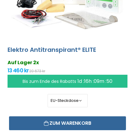
Elektro Antitranspirant® ELITE
Auf Lager 2x
13 460 kr
20 673 kr
1d :16h :09m :50
Bis zum Ende des Rabatts
ZUM WARENKORB