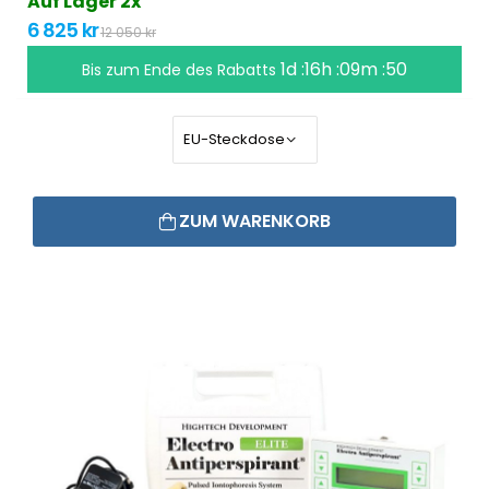
Auf Lager 2x
6 825 kr
12 050 kr
1d :16h :09m :50
Bis zum Ende des Rabatts
ZUM WARENKORB