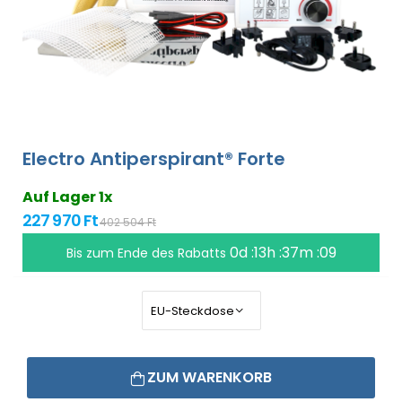
Electro Antiperspirant® Forte
Auf Lager 1x
227 970 Ft
402 504 Ft
0d :13h :37m :09
Bis zum Ende des Rabatts
ZUM WARENKORB