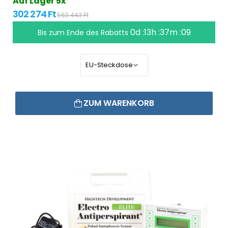
Auf Lager 5x
302 274 Ft
563 443 Ft
0d :13h :37m :09
Bis zum Ende des Rabatts
ZUM WARENKORB