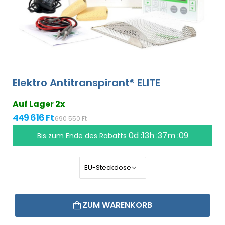
Elektro Antitranspirant® ELITE
Auf Lager 2x
449 616 Ft
690 550 Ft
0d :13h :37m :09
Bis zum Ende des Rabatts
ZUM WARENKORB