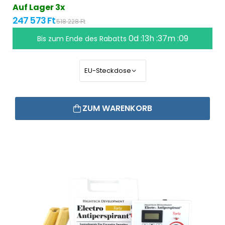
Auf Lager 3x
247 573 Ft
518 228 Ft
0d :13h :37m :09
Bis zum Ende des Rabatts
ZUM WARENKORB