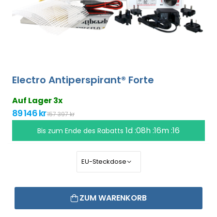
Electro Antiperspirant® Forte
Auf Lager 3x
89 146 kr
157 397 kr
1d :08h :16m :16
Bis zum Ende des Rabatts
ZUM WARENKORB