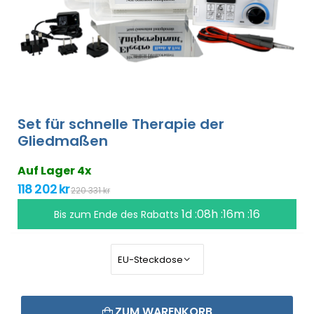
Set für schnelle Therapie der
Gliedmaßen
Auf Lager 4x
118 202 kr
220 331 kr
1d :08h :16m :16
Bis zum Ende des Rabatts
ZUM WARENKORB