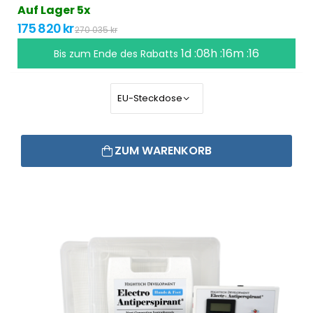
Auf Lager 5x
175 820 kr
270 035 kr
1d :08h :16m :16
Bis zum Ende des Rabatts
ZUM WARENKORB