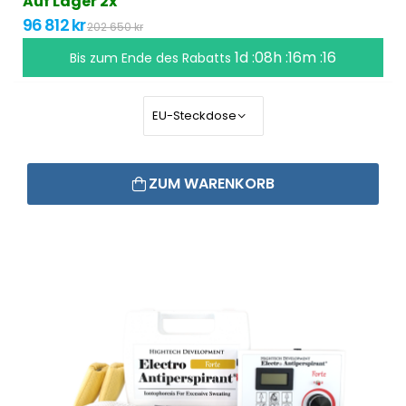
Auf Lager 2x
96 812 kr
202 650 kr
1d :08h :16m :16
Bis zum Ende des Rabatts
ZUM WARENKORB