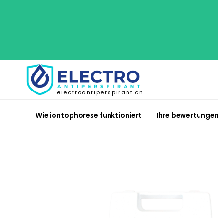
electroantiperspirant.ch
Wie iontophorese funktioniert
Ihre bewertunge