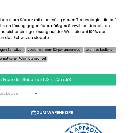
berall am Körper mit einer völlig neuen Technologie, die auf
chsten Lösung gegen übermäßiges Schwitzen des letzten
und bisher einzige Lösung auf der Welt, die bei 100% der
ien das Schwitzen stoppte.
 gegen Schwitzen
Überall auf dem Körper anwendbar
Leicht zu bedienen
tomatischer Polaritätswechsel
m Ende des Rabatts
1d :13h :20m :57
ZUM WARENKORB