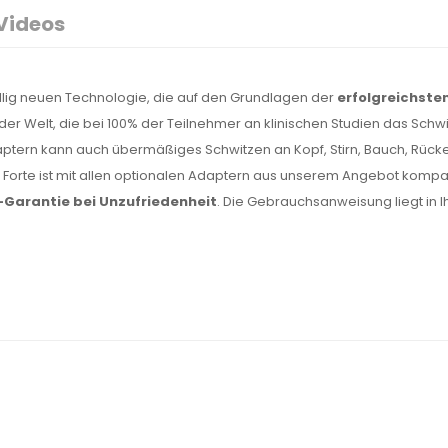
Videos
öllig neuen Technologie, die auf den Grundlagen der
erfolgreichst
 der Welt, die bei 100% der Teilnehmer an klinischen Studien das Sch
aptern kann auch übermäßiges Schwitzen an Kopf, Stirn, Bauch, Rüc
nt Forte ist mit allen optionalen Adaptern aus unserem Angebot kompat
-Garantie bei Unzufriedenheit
. Die Gebrauchsanweisung liegt in I