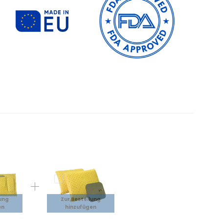
lung
Zur Bestellung
en
hinzufügen