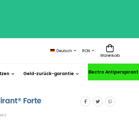
Deutsch
RON
Warenkorb
Electro Antiperspirant
tzen
Geld-zurück-garantie
irant® Forte
en)