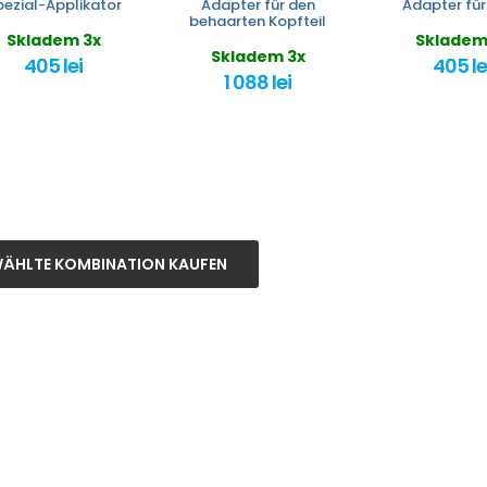
pezial-Applikator
Adapter für den
Adapter für 
behaarten Kopfteil
Skladem 3x
Skladem
Skladem 3x
405 lei
405 le
1 088 lei
ÄHLTE KOMBINATION KAUFEN