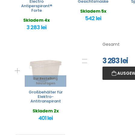
Electro
Gesichtsmaske
S
Antiperspirant®
Forte
Skladem 5x
542 lei
Skladem 4x
3 283 lei
Gesamt
3 283
lei
AUSGEW
Zur Bestellung
hinzufügen
Großbehälter für
Elektro-
Antitranspirant
Skladem 2x
401 lei