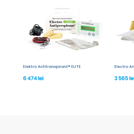
Elektro Antitranspirant® ELITE
Electro An
6 474 lei
3 565 le