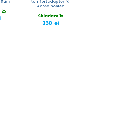
Stirn
Komfortadapter für
Achselhöhlen
 2x
Skladem 1x
i
360 lei