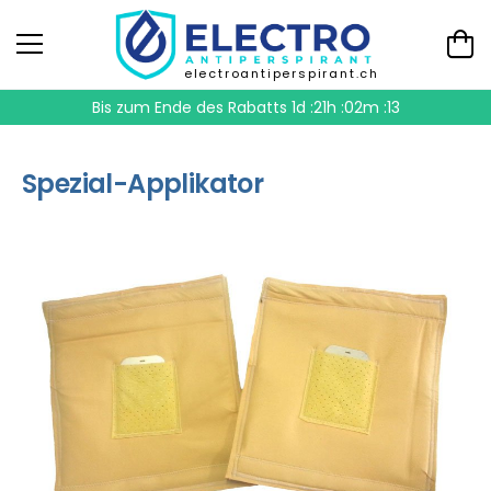
electroantiperspirant.ch
Bis zum Ende des Rabatts
1d :21h :02m :13
Spezial-Applikator