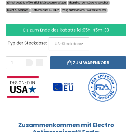
Klinisch bestätigte 100% Effektivität gegen Schwitzen
Überall auf dem Körper anwendbar
Leicht zu bedienen
Netzanschluss 100-240V
Völlig automatischer Polaritätswechsel
Bis zum Ende des Rabatts
1d :05h :45m :33
Typ der Steckdose:
ZUM WARENKORB
Zusammenkommen mit Electro
Antiperspirant® Forte: