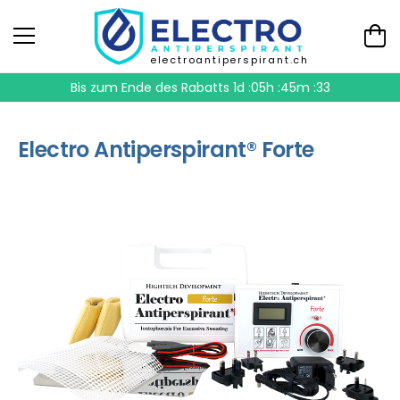
electroantiperspirant.ch
Bis zum Ende des Rabatts
1d :05h :45m :33
Electro Antiperspirant® Forte