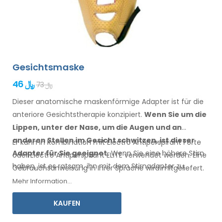
Gesichtsmaske
46 ﷼
73 ﷼
Dieser anatomische maskenförmige Adapter ist für die
anteriore Gesichtstherapie konzipiert.
Wenn Sie
um die
Lippen, unter der Nase, um die Augen
und an
anderen Stellen
im Gesicht
schwitzen,
ist
dieser
Er kann in Kombination mit Electro Antiperspirant Forte
Adapter für Sie geeignet.
Wenn
Sie
eine
höhere Stirn
oder Electro Antiperspirant ELITE verwendet werden. Eine
haben
, ist es ratsam, ihn
mit dem Stirnadapter
zu
Gebrauchsanweisung
in Ihrer
Sprache wird mitgeliefert.
kombinieren.
Mehr Information...
KAUFEN