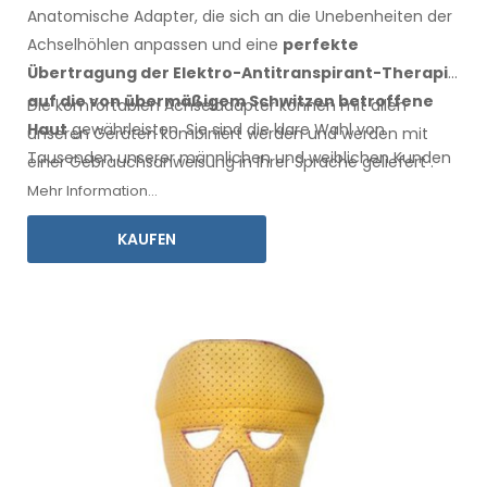
Anatomische Adapter, die sich an die Unebenheiten der
Achselhöhlen anpassen
und eine
perfekte
Übertragung der Elektro-Antitranspirant-Therapie
auf die
von übermäßigem Schwitzen betroffene
Die komfortablen
Achseladapter
können mit
allen
Haut
gewährleisten
. Sie sind die klare Wahl von
unseren Geräten kombiniert werden und werden mit
Tausenden unserer männlichen
und weiblichen
Kunden
einer
Gebrauchsanweisung
in Ihrer Sprache
geliefert
.
jedes Jahr.
Mehr Information...
KAUFEN