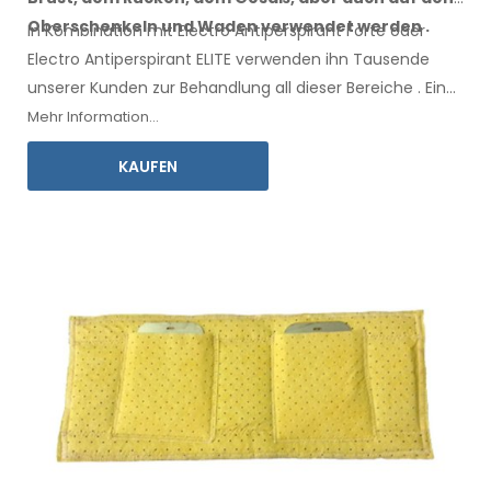
Oberschenkeln
und Waden
verwendet werden
.
In Kombination mit Electro Antiperspirant Forte oder
Electro Antiperspirant ELITE verwenden ihn Tausende
unserer Kunden zur Behandlung all
dieser
Bereiche
.
Eine
Gebrauchsanweisung
in Ihrer Sprache liegt bei.
Mehr Information...
KAUFEN