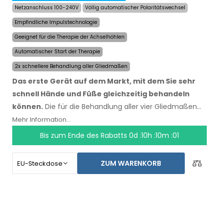
Netzanschluss 100-240V
Völlig automatischer Polaritätswechsel
Empfindliche Impulstechnologie
Geeignet für die Therapie der Achselhöhlen
Automatischer Start der Therapie
2x schnellere Behandlung aller Gliedmaßen
Das erste Gerät auf dem Markt, mit dem Sie sehr
schnell Hände und Füße gleichzeitig behandeln
können.
Die für die Behandlung aller vier Gliedmaßen
benötigte Zeit wurde um die Hälfte auf maximal 24
Mehr Information...
Minuten reduziert, Dauer und Geschwindigkeit der
Bis zum Ende des Rabatts
0d :10h :10m :00
Effekte blieben erhalten. Mit dem automatischen
System sind Sie von keiner anderen Person abhängig.
ZUM WARENKORB
Lassen Sie Ihre Hände, Füße und Achselhöhlen noch
heute trocknen. Der Preis des Produktes beinhaltet
bereits den
weltweiten Expressversand und eine
Geld-zurück-Garantie bei Unzufriedenheit
. Die