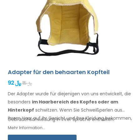
Adapter für den behaarten Kopfteil
92 ﷼
115 ﷼
Der Adapter wurde für diejenigen von uns entwickelt, die
besonders
im Haarbereich
des Kopfes oder am
Hinterkopf
schwitzen. Wenn Sie Schweißperlen
aus
Ihrem Haar
auf Ihr Gesicht
und Ihre Kleidung
bekommen,
Gebrauchsanweisung in Ihrer Sprache enthalten.
ist dieser Adapter, zusammen mit Electro Antiperspirant
Mehr Information...
Forte oder Electro Antiperspirant ELITE, für Sie.