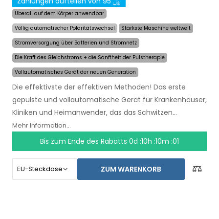
Zahlungen aufteilen von 95 ﷼
Überall auf dem Körper anwendbar
Völlig automatischer Polaritätswechsel
Stärkste Maschine weltweit
Stromversorgung über Batterien und Stromnetz
Die Kraft des Gleichstroms + die Sanftheit der Pulstherapie
Vollautomatisches Gerät der neuen Generation
Die effektivste der effektiven Methoden! Das erste
gepulste und vollautomatische Gerät für Krankenhäuser,
Kliniken und Heimanwender, das das Schwitzen
auch
über mehrere Monate hinweg mit einer
Mehr Information...
einzigen Anwendung lindert
. Zu Beginn der
Bis zum Ende des Rabatts
0d :10h :10m :00
Behandlung wählen Sie einfach den Bereich, der von
übermäßigem Schwitzen betroffen ist, und der
ZUM WARENKORB
Computer wird alles für Sie tun.
Die revolutionäre
Pulstechnologie
ermöglicht es, jedes Körperteil
sensibel und ohne Beschwerden zu behandeln. Dank des
AC-Netzadapters und der eingebauten