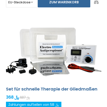
ZUM WARENKORB
im Grundpaket enthalten). Der Preis des Produktes
beinhaltet bereits den
weltweiten Expressversand
und eine Geld-zurück-Garantie bei
Unzufriedenheit
. Die Gebrauchsanweisung liegt in Ihrer
Sprache vor.
Set für schnelle Therapie der Gliedmaßen
368 ﷼
687 ﷼
Zahlungen aufteilen von 58 ﷼