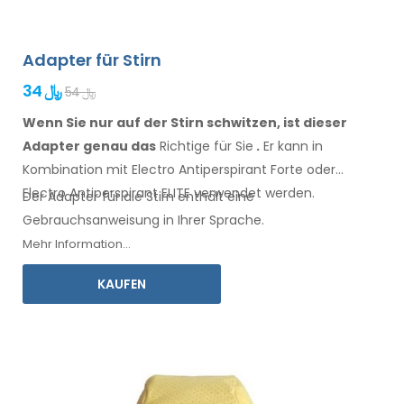
Adapter für Stirn
34 ﷼
54 ﷼
Wenn Sie nur auf der Stirn schwitzen, ist dieser
Adapter genau das
Richtige für Sie
.
Er
kann
in
Kombination
mit Electro Antiperspirant Forte oder
Electro Antiperspirant ELITE
verwendet
werden.
Der Adapter für
die Stirn
enthält eine
Gebrauchsanweisung
in Ihrer Sprache.
Mehr Information...
KAUFEN