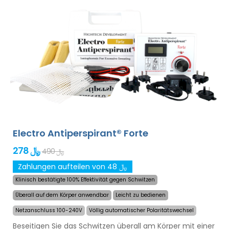
Hochleistungsbatterie werden Sie nie von entladenen
Batterien überrascht. Definitive und schonende Lösung
gegen übermäßiges Schwitzen von Händen, Füßen und
Achselhöhlen (im Grundpaket enthalten). Mit
zusätzlichen Adaptern kann auch übermäßiges
Schwitzen des Kopfes, der Stirn, des Bauches, des
Rückens, des Gesäßes, der Brust und anderer Körperteile
erfolgreich und langanhaltend behandelt werden.
Geld-
zurück-Garantie im Falle von Unzufriedenheit
sowie kostenloser Expressversand weltweit!
Electro Antiperspirant® Forte
278 ﷼
490 ﷼
Zahlungen aufteilen von 48 ﷼
Klinisch bestätigte 100% Effektivität gegen Schwitzen
Überall auf dem Körper anwendbar
Leicht zu bedienen
Netzanschluss 100-240V
Völlig automatischer Polaritätswechsel
Beseitigen Sie das Schwitzen überall am Körper mit einer