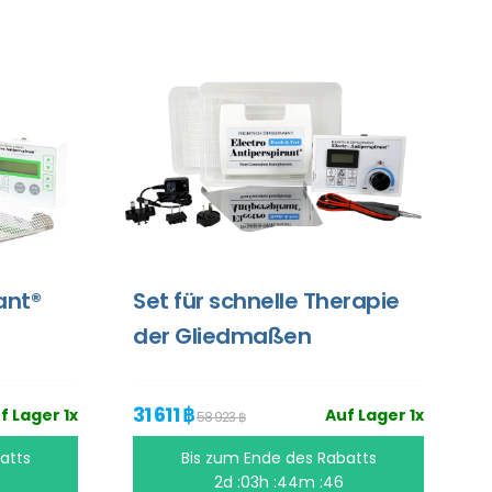
ant®
Set für schnelle Therapie
der Gliedmaßen
31 611 ฿
f Lager 1x
Auf Lager 1x
58 923 ฿
atts
Bis zum Ende des Rabatts
2d :03h :44m :45