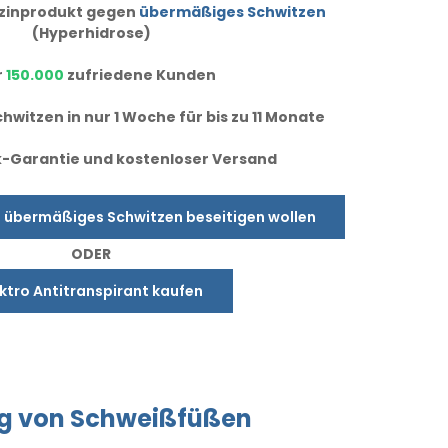
dizinprodukt gegen
übermäßiges Schwitzen
(Hyperhidrose)
r
150.000
zufriedene Kunden
hwitzen in nur 1 Woche für bis zu 11 Monate
-Garantie und kostenloser Versand
e übermäßiges Schwitzen beseitigen wollen
ODER
ektro Antitranspirant kaufen
g
von Schweißfüßen