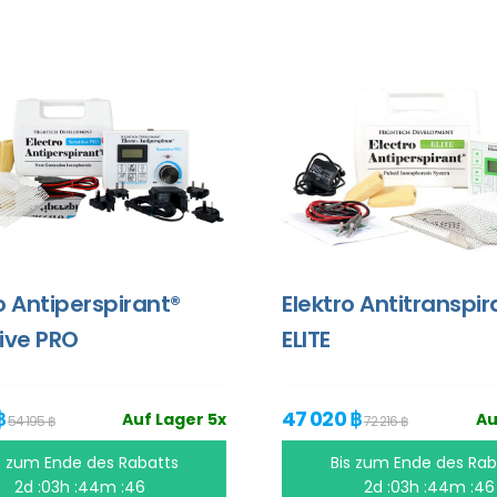
o Antiperspirant®
Elektro Antitranspir
ive PRO
ELITE
฿
47 020 ฿
Auf Lager 5x
Au
54 195 ฿
72 216 ฿
s zum Ende des Rabatts
Bis zum Ende des Rab
2d :03h :44m :45
2d :03h :44m :45