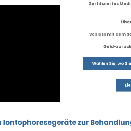
Zertifiziertes Me
Übe
Schluss mit dem Sc
Geld-zurück
Wählen Sie, wo Si
El
n
Iontophoresegeräte
zur Behandlun