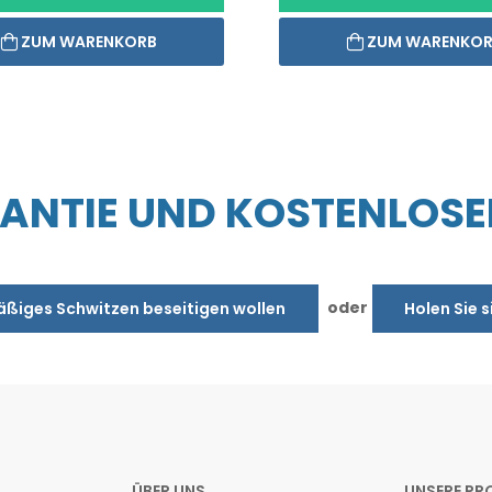
ZUM WARENKORB
ZUM WARENKO
NTIE UND KOSTENLOSE
oder
äßiges Schwitzen beseitigen wollen
Holen Sie s
ÜBER UNS
UNSERE PR