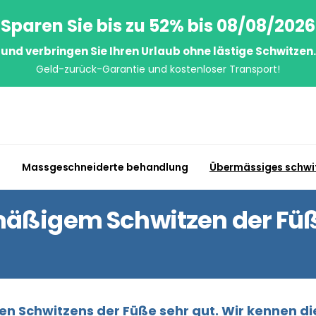
Sparen Sie bis zu 52% bis 08/08/2026
und verbringen Sie Ihren Urlaub ohne lästige Schwitzen.
Geld-zurück-Garantie und kostenloser Transport!
n
Massgeschneiderte behandlung
Übermässiges schwi
äßigem Schwitzen der Füße
 Schwitzens der Füße sehr gut. Wir kennen die