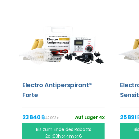
Electro Antiperspirant®
Electr
Forte
Sensit
23 840 ฿
25 891 
Auf Lager 4x
42 093 ฿
Bis zum Ende des Rabatts
Bi
2d :03h :44m :45